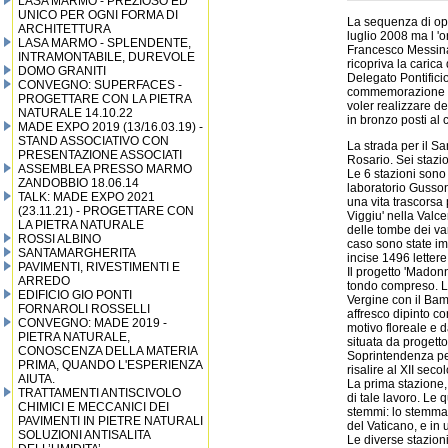
LASA MARMO - PREZIOSO ED
UNICO PER OGNI FORMA DI
La sequenza di ope
ARCHITETTURA
luglio 2008 ma l 'o
LASA MARMO - SPLENDENTE,
Francesco Messina
INTRAMONTABILE, DUREVOLE
ricopriva la carica
DOMO GRANITI
Delegato Pontificio
CONVEGNO: SUPERFACES -
commemorazione del
PROGETTARE CON LA PIETRA
voler realizzare 
NATURALE 14.10.22
in bronzo posti al
MADE EXPO 2019 (13/16.03.19) -
STAND ASSOCIATIVO CON
La strada per il Sa
PRESENTAZIONE ASSOCIATI
Rosario. Sei stazio
ASSEMBLEA PRESSO MARMO
Le 6 stazioni sono 
ZANDOBBIO 18.06.14
laboratorio Gusson
TALK: MADE EXPO 2021
una vita trascorsa
(23.11.21) - PROGETTARE CON
Viggiu' nella Valce
LA PIETRA NATURALE
delle tombe dei var
ROSSI ALBINO
caso sono state imp
SANTAMARGHERITA
incise 1496 lettere
PAVIMENTI, RIVESTIMENTI E
Il progetto 'Madonn
ARREDO
tondo compreso. L'
EDIFICIO GIO PONTI
Vergine con il Bam
FORNAROLI ROSSELLI
affresco dipinto co
CONVEGNO: MADE 2019 -
motivo floreale e d
PIETRA NATURALE,
situata da progetto
CONOSCENZA DELLA MATERIA
Soprintendenza per 
PRIMA, QUANDO L'ESPERIENZA
risalire al XII seco
AIUTA.
La prima stazione,
TRATTAMENTI ANTISCIVOLO
di tale lavoro. Le q
CHIMICI E MECCANICI DEI
stemmi: lo stemma 
PAVIMENTI IN PIETRE NATURALI
del Vaticano, e in
SOLUZIONI ANTISALITA
Le diverse stazioni