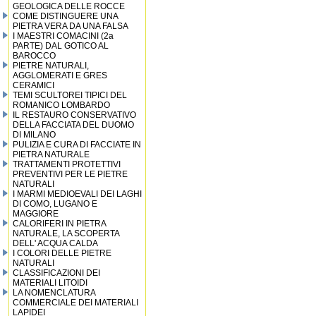
GEOLOGICA DELLE ROCCE
COME DISTINGUERE UNA
PIETRA VERA DA UNA FALSA
I MAESTRI COMACINI (2a
PARTE) DAL GOTICO AL
BAROCCO
PIETRE NATURALI,
AGGLOMERATI E GRES
CERAMICI
TEMI SCULTOREI TIPICI DEL
ROMANICO LOMBARDO
IL RESTAURO CONSERVATIVO
DELLA FACCIATA DEL DUOMO
DI MILANO
PULIZIA E CURA DI FACCIATE IN
PIETRA NATURALE
TRATTAMENTI PROTETTIVI
PREVENTIVI PER LE PIETRE
NATURALI
I MARMI MEDIOEVALI DEI LAGHI
DI COMO, LUGANO E
MAGGIORE
CALORIFERI IN PIETRA
NATURALE, LA SCOPERTA
DELL' ACQUA CALDA
I COLORI DELLE PIETRE
NATURALI
CLASSIFICAZIONI DEI
MATERIALI LITOIDI
LA NOMENCLATURA
COMMERCIALE DEI MATERIALI
LAPIDEI