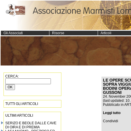
Gli Associati
Risorse
Articoli
CERCA:
LE OPERE SC
SOPRA VIGGI
BODINI OPER
GUSSONI
24. November 20
(last updated: 10
TUTTI GLI ARTICOLI
Pubblicato in
AR
Leggi tutto
ULTIMI ARTICOLI
Condividi
SERIZO E BEOLE DALLE CAVE
DI OIRA E DI PREMIA