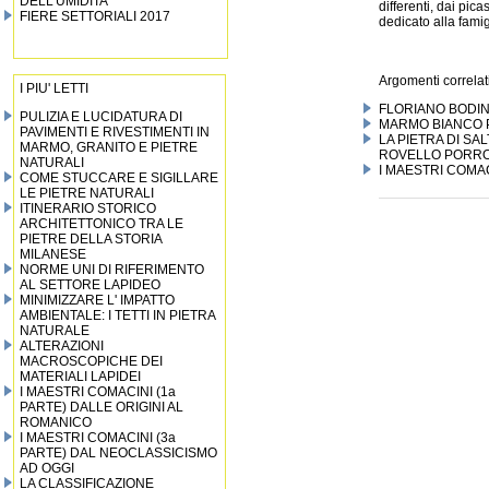
DELL’UMIDITA’
differenti, dai pic
FIERE SETTORIALI 2017
dedicato alla famig
Argomenti correlati
I PIU' LETTI
FLORIANO BODINI
PULIZIA E LUCIDATURA DI
MARMO BIANCO 
PAVIMENTI E RIVESTIMENTI IN
LA PIETRA DI SA
MARMO, GRANITO E PIETRE
ROVELLO PORRO 
NATURALI
I MAESTRI COMAC
COME STUCCARE E SIGILLARE
LE PIETRE NATURALI
ITINERARIO STORICO
ARCHITETTONICO TRA LE
PIETRE DELLA STORIA
MILANESE
NORME UNI DI RIFERIMENTO
AL SETTORE LAPIDEO
MINIMIZZARE L' IMPATTO
AMBIENTALE: I TETTI IN PIETRA
NATURALE
ALTERAZIONI
MACROSCOPICHE DEI
MATERIALI LAPIDEI
I MAESTRI COMACINI (1a
PARTE) DALLE ORIGINI AL
ROMANICO
I MAESTRI COMACINI (3a
PARTE) DAL NEOCLASSICISMO
AD OGGI
LA CLASSIFICAZIONE