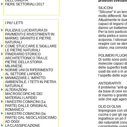
DELL’UMIDITA’
protettivi svettano
FIERE SETTORIALI 2017
SILICONI
“Silicone” è un te
molto differenti. Ne
Attualmente le due 
I PIU' LETTI
capaci di legarsi c
danno un trattamen
PULIZIA E LUCIDATURA DI
Per la loro partic
PAVIMENTI E RIVESTIMENTI IN
della pietra e sono
MARMO, GRANITO E PIETRE
acquosa. I silossan
NATURALI
reagire con se stes
COME STUCCARE E SIGILLARE
silano, ma convolati
LE PIETRE NATURALI
ITINERARIO STORICO
POLIMERI FLUOR
ARCHITETTONICO TRA LE
Di solito sono polia
PIETRE DELLA STORIA
molecole capaci di 
MILANESE
delle superfici trat
NORME UNI DI RIFERIMENTO
usati da soli o in
AL SETTORE LAPIDEO
l’aspetto delle sup
MINIMIZZARE L' IMPATTO
AMBIENTALE: I TETTI IN PIETRA
ANTIGRAFFITI
NATURALE
Il problema “anti-
ALTERAZIONI
da base di cere est
MACROSCOPICHE DEI
di marmo o granito
MATERIALI LAPIDEI
sole che agli agent
I MAESTRI COMACINI (1a
PARTE) DALLE ORIGINI AL
OLIO DI OLIVA
ROMANICO
Impregnare con oli
I MAESTRI COMACINI (3a
cucina o per gli o
PARTE) DAL NEOCLASSICISMO
ingiallisce un pò 
AD OGGI
dei naturalisti con
LA CLASSIFICAZIONE
consigliabile usa