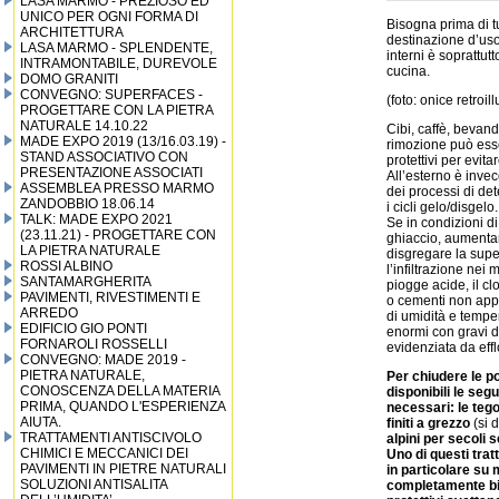
LASA MARMO - PREZIOSO ED
UNICO PER OGNI FORMA DI
Bisogna prima di tut
ARCHITETTURA
destinazione d’uso
LASA MARMO - SPLENDENTE,
interni è soprattut
INTRAMONTABILE, DUREVOLE
cucina.
DOMO GRANITI
CONVEGNO: SUPERFACES -
(foto: onice retroi
PROGETTARE CON LA PIETRA
NATURALE 14.10.22
Cibi, caffè, bevand
MADE EXPO 2019 (13/16.03.19) -
rimozione può esser
STAND ASSOCIATIVO CON
protettivi per evit
PRESENTAZIONE ASSOCIATI
All’esterno è invec
ASSEMBLEA PRESSO MARMO
dei processi di de
ZANDOBBIO 18.06.14
i cicli gelo/disgelo.
TALK: MADE EXPO 2021
Se in condizioni di
(23.11.21) - PROGETTARE CON
ghiaccio, aumentan
LA PIETRA NATURALE
disgregare la sup
ROSSI ALBINO
l’infiltrazione nei
SANTAMARGHERITA
piogge acide, il cl
PAVIMENTI, RIVESTIMENTI E
o cementi non appro
ARREDO
di umidità e tempe
EDIFICIO GIO PONTI
enormi con gravi d
FORNAROLI ROSSELLI
evidenziata da eff
CONVEGNO: MADE 2019 -
PIETRA NATURALE,
Per chiudere le p
CONOSCENZA DELLA MATERIA
disponibili le se
PRIMA, QUANDO L'ESPERIENZA
necessari: le tego
AIUTA.
finiti a grezzo
(si 
TRATTAMENTI ANTISCIVOLO
alpini per secoli 
CHIMICI E MECCANICI DEI
Uno di questi tra
PAVIMENTI IN PIETRE NATURALI
in particolare su
SOLUZIONI ANTISALITA
completamente bia