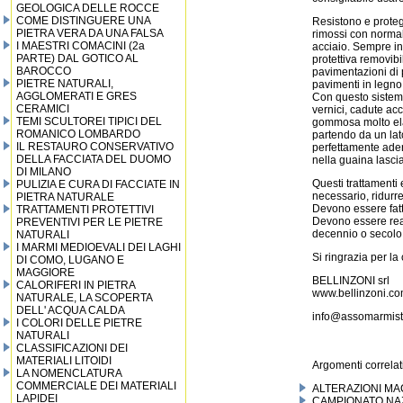
GEOLOGICA DELLE ROCCE
COME DISTINGUERE UNA
Resistono e proteg
PIETRA VERA DA UNA FALSA
rimossi con normali
I MAESTRI COMACINI (2a
acciaio. Sempre in
PARTE) DAL GOTICO AL
protettiva removibi
BAROCCO
pavimentazioni di 
PIETRE NATURALI,
pavimenti in legno 
AGGLOMERATI E GRES
Con questo sistema
CERAMICI
vernici, cadute acc
TEMI SCULTOREI TIPICI DEL
gommosa molto elas
ROMANICO LOMBARDO
partendo da un lato
IL RESTAURO CONSERVATIVO
perfettamente ader
DELLA FACCIATA DEL DUOMO
nella guaina lasci
DI MILANO
Questi trattamenti
PULIZIA E CURA DI FACCIATE IN
necessario, ridurr
PIETRA NATURALE
Devono essere fatti
TRATTAMENTI PROTETTIVI
Devono essere reali
PREVENTIVI PER LE PIETRE
decennio o secolo 
NATURALI
I MARMI MEDIOEVALI DEI LAGHI
Si ringrazia per la
DI COMO, LUGANO E
MAGGIORE
BELLINZONI srl
CALORIFERI IN PIETRA
www.bellinzoni.c
NATURALE, LA SCOPERTA
DELL' ACQUA CALDA
info@assomarmisti
I COLORI DELLE PIETRE
NATURALI
CLASSIFICAZIONI DEI
MATERIALI LITOIDI
Argomenti correlati
LA NOMENCLATURA
COMMERCIALE DEI MATERIALI
ALTERAZIONI MA
LAPIDEI
CAMPIONATO NA