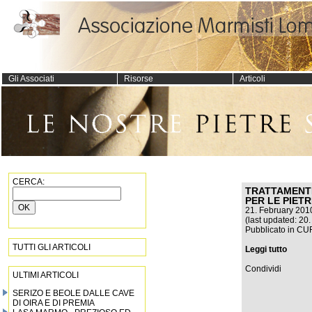
Gli Associati
Risorse
Articoli
CERCA:
TRATTAMENTI
PER LE PIET
21. February 201
(last updated: 20.
Pubblicato in
CU
TUTTI GLI ARTICOLI
Leggi tutto
Condividi
ULTIMI ARTICOLI
SERIZO E BEOLE DALLE CAVE
DI OIRA E DI PREMIA