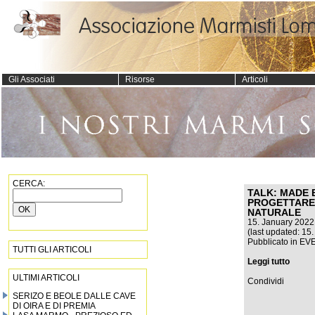
Gli Associati
Risorse
Articoli
CERCA:
TALK: MADE EX
PROGETTARE 
NATURALE
15. January 2022
(last updated: 15
Pubblicato in
EVE
TUTTI GLI ARTICOLI
Leggi tutto
ULTIMI ARTICOLI
Condividi
SERIZO E BEOLE DALLE CAVE
DI OIRA E DI PREMIA