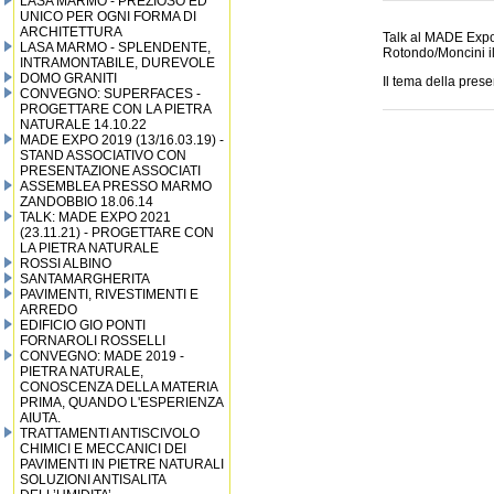
LASA MARMO - PREZIOSO ED
UNICO PER OGNI FORMA DI
ARCHITETTURA
Talk al MADE Expo 
LASA MARMO - SPLENDENTE,
Rotondo/Moncini i
INTRAMONTABILE, DUREVOLE
DOMO GRANITI
Il tema della prese
CONVEGNO: SUPERFACES -
PROGETTARE CON LA PIETRA
NATURALE 14.10.22
MADE EXPO 2019 (13/16.03.19) -
STAND ASSOCIATIVO CON
PRESENTAZIONE ASSOCIATI
ASSEMBLEA PRESSO MARMO
ZANDOBBIO 18.06.14
TALK: MADE EXPO 2021
(23.11.21) - PROGETTARE CON
LA PIETRA NATURALE
ROSSI ALBINO
SANTAMARGHERITA
PAVIMENTI, RIVESTIMENTI E
ARREDO
EDIFICIO GIO PONTI
FORNAROLI ROSSELLI
CONVEGNO: MADE 2019 -
PIETRA NATURALE,
CONOSCENZA DELLA MATERIA
PRIMA, QUANDO L'ESPERIENZA
AIUTA.
TRATTAMENTI ANTISCIVOLO
CHIMICI E MECCANICI DEI
PAVIMENTI IN PIETRE NATURALI
SOLUZIONI ANTISALITA