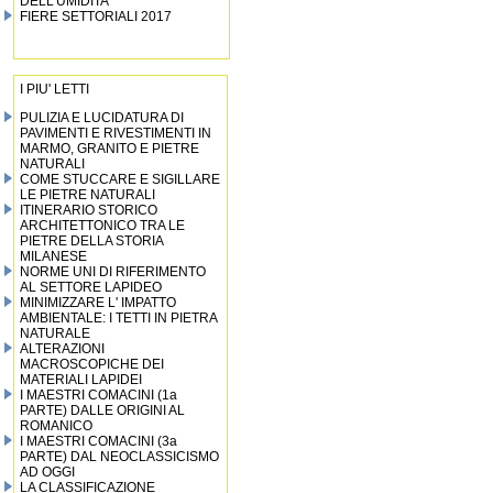
DELL’UMIDITA’
FIERE SETTORIALI 2017
I PIU' LETTI
PULIZIA E LUCIDATURA DI
PAVIMENTI E RIVESTIMENTI IN
MARMO, GRANITO E PIETRE
NATURALI
COME STUCCARE E SIGILLARE
LE PIETRE NATURALI
ITINERARIO STORICO
ARCHITETTONICO TRA LE
PIETRE DELLA STORIA
MILANESE
NORME UNI DI RIFERIMENTO
AL SETTORE LAPIDEO
MINIMIZZARE L' IMPATTO
AMBIENTALE: I TETTI IN PIETRA
NATURALE
ALTERAZIONI
MACROSCOPICHE DEI
MATERIALI LAPIDEI
I MAESTRI COMACINI (1a
PARTE) DALLE ORIGINI AL
ROMANICO
I MAESTRI COMACINI (3a
PARTE) DAL NEOCLASSICISMO
AD OGGI
LA CLASSIFICAZIONE