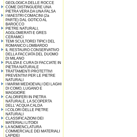
GEOLOGICA DELLE ROCCE
COME DISTINGUERE UNA
PIETRA VERA DA UNA FALSA
I MAESTRI COMACINI (2a
PARTE) DAL GOTICO AL
BAROCCO
PIETRE NATURALI,
AGGLOMERATI E GRES
CERAMICI
TEMI SCULTOREI TIPICI DEL
ROMANICO LOMBARDO
IL RESTAURO CONSERVATIVO
DELLA FACCIATA DEL DUOMO
DI MILANO
PULIZIA E CURA DI FACCIATE IN
PIETRA NATURALE
TRATTAMENTI PROTETTIVI
PREVENTIVI PER LE PIETRE
NATURALI
I MARMI MEDIOEVALI DEI LAGHI
DI COMO, LUGANO E
MAGGIORE
CALORIFERI IN PIETRA
NATURALE, LA SCOPERTA
DELL' ACQUA CALDA
I COLORI DELLE PIETRE
NATURALI
CLASSIFICAZIONI DEI
MATERIALI LITOIDI
LA NOMENCLATURA
COMMERCIALE DEI MATERIALI
LAPIDEI