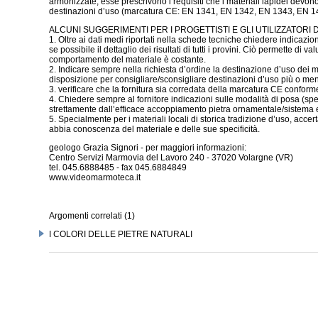
armonizzate; esse prescrivono i requisiti che i materiali lapidei devon
destinazioni d’uso (marcatura CE: EN 1341, EN 1342, EN 1343, EN 
ALCUNI SUGGERIMENTI PER I PROGETTISTI E GLI UTILIZZATORI D
1. Oltre ai dati medi riportati nella schede tecniche chiedere indicazio
se possibile il dettaglio dei risultati di tutti i provini. Ciò permette di
comportamento del materiale è costante.
2. Indicare sempre nella richiesta d’ordine la destinazione d’uso dei mat
disposizione per consigliare/sconsigliare destinazioni d’uso più o men
3. verificare che la fornitura sia corredata della marcatura CE conforme
4. Chiedere sempre al fornitore indicazioni sulle modalità di posa (sp
strettamente dall’efficace accoppiamento pietra ornamentale/sistema e
5. Specialmente per i materiali locali di storica tradizione d’uso, acc
abbia conoscenza del materiale e delle sue specificità.
geologo Grazia Signori - per maggiori informazioni:
Centro Servizi Marmovia del Lavoro 240 - 37020 Volargne (VR)
tel. 045.6888485 - fax 045.6884849
www.videomarmoteca.it
Argomenti correlati (1)
I COLORI DELLE PIETRE NATURALI