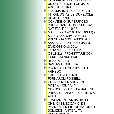
LASA MARMO - PREZIOSO ED
UNICO PER OGNI FORMA DI
ARCHITETTURA
LASA MARMO - SPLENDENTE,
INTRAMONTABILE, DUREVOLE
DOMO GRANITI
CONVEGNO: SUPERFACES -
PROGETTARE CON LA PIETRA
NATURALE 14.10.22
MADE EXPO 2019 (13/16.03.19) -
STAND ASSOCIATIVO CON
PRESENTAZIONE ASSOCIATI
ASSEMBLEA PRESSO MARMO
ZANDOBBIO 18.06.14
TALK: MADE EXPO 2021
(23.11.21) - PROGETTARE CON
LA PIETRA NATURALE
ROSSI ALBINO
SANTAMARGHERITA
PAVIMENTI, RIVESTIMENTI E
ARREDO
EDIFICIO GIO PONTI
FORNAROLI ROSSELLI
CONVEGNO: MADE 2019 -
PIETRA NATURALE,
CONOSCENZA DELLA MATERIA
PRIMA, QUANDO L'ESPERIENZA
AIUTA.
TRATTAMENTI ANTISCIVOLO
CHIMICI E MECCANICI DEI
PAVIMENTI IN PIETRE NATURALI
SOLUZIONI ANTISALITA