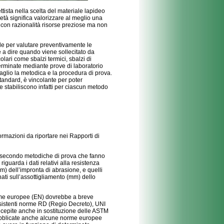
ttista nella scelta del materiale lapideo
età significa valorizzare al meglio una
 con razionalità risorse preziose ma non
le per valutare preventivamente le
e a dire quando viene sollecitato da
olari come sbalzi termici, sbalzi di
erminate mediante prove di laboratorio
aglio la metodica e la procedura di prova.
tandard, è vincolante per poter
me stabiliscono infatti per ciascun metodo
nformazioni da riportare nei Rapporti di
i secondo metodiche di prova che fanno
iguarda i dati relativi alla resistenza
) dell’impronta di abrasione, e quelli
ati sull’assottigliamento (mm) dello
rme europee (EN) dovrebbe a breve
esistenti norme RD (Regio Decreto), UNI
ecepite anche in sostituzione delle ASTM
 pubblicate anche alcune norme europee