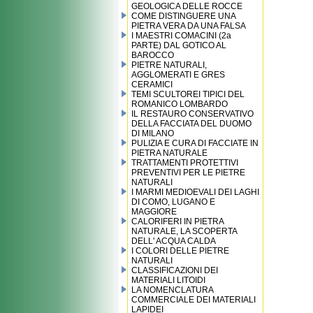
GEOLOGICA DELLE ROCCE
COME DISTINGUERE UNA
PIETRA VERA DA UNA FALSA
I MAESTRI COMACINI (2a
PARTE) DAL GOTICO AL
BAROCCO
PIETRE NATURALI,
AGGLOMERATI E GRES
CERAMICI
TEMI SCULTOREI TIPICI DEL
ROMANICO LOMBARDO
IL RESTAURO CONSERVATIVO
DELLA FACCIATA DEL DUOMO
DI MILANO
PULIZIA E CURA DI FACCIATE IN
PIETRA NATURALE
TRATTAMENTI PROTETTIVI
PREVENTIVI PER LE PIETRE
NATURALI
I MARMI MEDIOEVALI DEI LAGHI
DI COMO, LUGANO E
MAGGIORE
CALORIFERI IN PIETRA
NATURALE, LA SCOPERTA
DELL' ACQUA CALDA
I COLORI DELLE PIETRE
NATURALI
CLASSIFICAZIONI DEI
MATERIALI LITOIDI
LA NOMENCLATURA
COMMERCIALE DEI MATERIALI
LAPIDEI