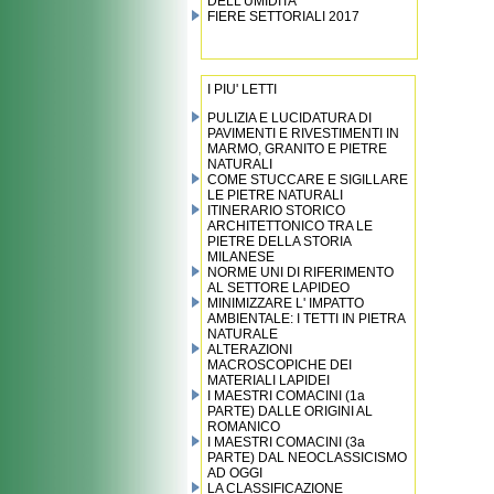
DELL’UMIDITA’
FIERE SETTORIALI 2017
I PIU' LETTI
PULIZIA E LUCIDATURA DI
PAVIMENTI E RIVESTIMENTI IN
MARMO, GRANITO E PIETRE
NATURALI
COME STUCCARE E SIGILLARE
LE PIETRE NATURALI
ITINERARIO STORICO
ARCHITETTONICO TRA LE
PIETRE DELLA STORIA
MILANESE
NORME UNI DI RIFERIMENTO
AL SETTORE LAPIDEO
MINIMIZZARE L' IMPATTO
AMBIENTALE: I TETTI IN PIETRA
NATURALE
ALTERAZIONI
MACROSCOPICHE DEI
MATERIALI LAPIDEI
I MAESTRI COMACINI (1a
PARTE) DALLE ORIGINI AL
ROMANICO
I MAESTRI COMACINI (3a
PARTE) DAL NEOCLASSICISMO
AD OGGI
LA CLASSIFICAZIONE