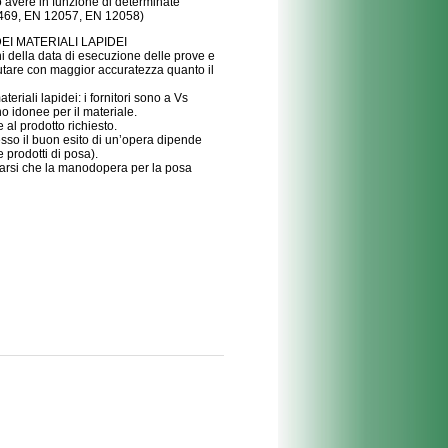
o avere in funzione di determinate
1469, EN 12057, EN 12058)
EI MATERIALI LAPIDEI
ni della data di esecuzione delle prove e
 valutare con maggior accuratezza quanto il
eriali lapidei: i fornitori sono a Vs
o idonee per il materiale.
 al prodotto richiesto.
esso il buon esito di un’opera dipende
 prodotti di posa).
ertarsi che la manodopera per la posa