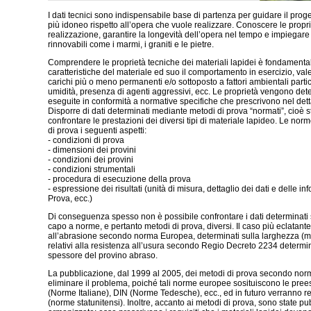
I dati tecnici sono indispensabile base di partenza per guidare il proge
più idoneo rispetto all’opera che vuole realizzare. Conoscere le propri
realizzazione, garantire la longevità dell’opera nel tempo e impiegare
rinnovabili come i marmi, i graniti e le pietre.
Comprendere le proprietà tecniche dei materiali lapidei è fondamenta
caratteristiche del materiale ed suo il comportamento in esercizio, val
carichi più o meno permanenti e/o sottoposto a fattori ambientali partic
umidità, presenza di agenti aggressivi, ecc. Le proprietà vengono det
eseguite in conformità a normative specifiche che prescrivono nel dett
Disporre di dati determinati mediante metodi di prova “normati”, cioè s
confrontare le prestazioni dei diversi tipi di materiale lapideo. Le nor
di prova i seguenti aspetti:
- condizioni di prova
- dimensioni dei provini
- condizioni dei provini
- condizioni strumentali
- procedura di esecuzione della prova
- espressione dei risultati (unità di misura, dettaglio dei dati e delle i
Prova, ecc.)
Di conseguenza spesso non è possibile confrontare i dati determinat
capo a norme, e pertanto metodi di prova, diversi. Il caso più eclatante r
all’abrasione secondo norma Europea, determinati sulla larghezza (mm
relativi alla resistenza all’usura secondo Regio Decreto 2234 determin
spessore del provino abraso.
La pubblicazione, dal 1999 al 2005, dei metodi di prova secondo no
eliminare il problema, poiché tali norme europee sosituiscono le pre
(Norme Italiane), DIN (Norme Tedesche), ecc., ed in futuro verranno r
(norme statunitensi). Inoltre, accanto ai metodi di prova, sono state