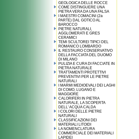
GEOLOGICA DELLE ROCCE
COME DISTINGUERE UNA
PIETRA VERA DA UNA FALSA
I MAESTRI COMACINI (2a
PARTE) DAL GOTICO AL
BAROCCO
PIETRE NATURALI,
AGGLOMERATI E GRES
CERAMICI
TEMI SCULTOREI TIPICI DEL
ROMANICO LOMBARDO
IL RESTAURO CONSERVATIVO
DELLA FACCIATA DEL DUOMO
DI MILANO
PULIZIA E CURA DI FACCIATE IN
PIETRA NATURALE
TRATTAMENTI PROTETTIVI
PREVENTIVI PER LE PIETRE
NATURALI
I MARMI MEDIOEVALI DEI LAGHI
DI COMO, LUGANO E
MAGGIORE
CALORIFERI IN PIETRA
NATURALE, LA SCOPERTA
DELL' ACQUA CALDA
I COLORI DELLE PIETRE
NATURALI
CLASSIFICAZIONI DEI
MATERIALI LITOIDI
LA NOMENCLATURA
COMMERCIALE DEI MATERIALI
LAPIDEI