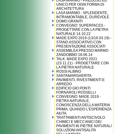
LASA MARMO - PREZIOSO ED
UNICO PER OGNI FORMA DI
ARCHITETTURA
LASA MARMO - SPLENDENTE,
INTRAMONTABILE, DUREVOLE
DOMO GRANITI
CONVEGNO: SUPERFACES -
PROGETTARE CON LA PIETRA
NATURALE 14.10.22
MADE EXPO 2019 (13/16.03.19) -
STAND ASSOCIATIVO CON
PRESENTAZIONE ASSOCIATI
ASSEMBLEA PRESSO MARMO
ZANDOBBIO 18.06.14
TALK: MADE EXPO 2021
(23.11.21) - PROGETTARE CON
LA PIETRA NATURALE
ROSSI ALBINO
SANTAMARGHERITA
PAVIMENTI, RIVESTIMENTI E
ARREDO
EDIFICIO GIO PONTI
FORNAROLI ROSSELLI
CONVEGNO: MADE 2019 -
PIETRA NATURALE,
CONOSCENZA DELLA MATERIA
PRIMA, QUANDO L'ESPERIENZA
AIUTA.
TRATTAMENTI ANTISCIVOLO
CHIMICI E MECCANICI DEI
PAVIMENTI IN PIETRE NATURALI
SOLUZIONI ANTISALITA