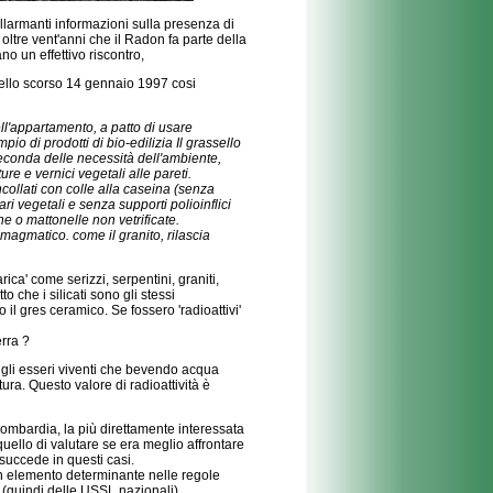
larmanti informazioni sulla presenza di
 oltre vent'anni che il Radon fa parte della
no un effettivo riscontro,
nello scorso 14 gennaio 1997 cosi
ell'appartamento, a patto di usare
o di prodotti di bio-edilizia Il grassello
a seconda delle necessità dell'ambiente,
ure e vernici vegetali alle pareti.
incollati con colle alla caseina (senza
ri vegetali e senza supporti polioinflici
he o mattonelle non vetrificate.
agmatico. come il granito, rilascia
ca' come serizzi, serpentini, graniti,
o che i silicati sono gli stessi
il gres ceramico. Se fossero 'radioattivi'
erra ?
 gli esseri viventi che bevendo acqua
ra. Questo valore di radioattività è
Lombardia, la più direttamente interessata
 quello di valutare se era meglio affrontare
 succede in questi casi.
un elemento determinante nelle regole
 (quindi delle USSL nazionali).