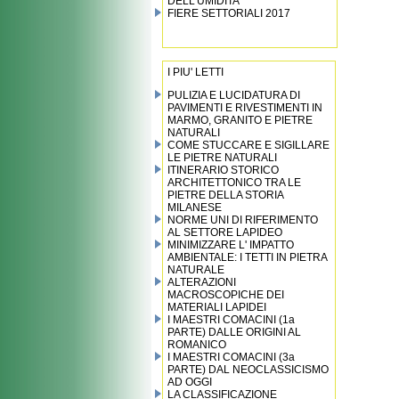
DELL’UMIDITA’
FIERE SETTORIALI 2017
I PIU' LETTI
PULIZIA E LUCIDATURA DI
PAVIMENTI E RIVESTIMENTI IN
MARMO, GRANITO E PIETRE
NATURALI
COME STUCCARE E SIGILLARE
LE PIETRE NATURALI
ITINERARIO STORICO
ARCHITETTONICO TRA LE
PIETRE DELLA STORIA
MILANESE
NORME UNI DI RIFERIMENTO
AL SETTORE LAPIDEO
MINIMIZZARE L' IMPATTO
AMBIENTALE: I TETTI IN PIETRA
NATURALE
ALTERAZIONI
MACROSCOPICHE DEI
MATERIALI LAPIDEI
I MAESTRI COMACINI (1a
PARTE) DALLE ORIGINI AL
ROMANICO
I MAESTRI COMACINI (3a
PARTE) DAL NEOCLASSICISMO
AD OGGI
LA CLASSIFICAZIONE