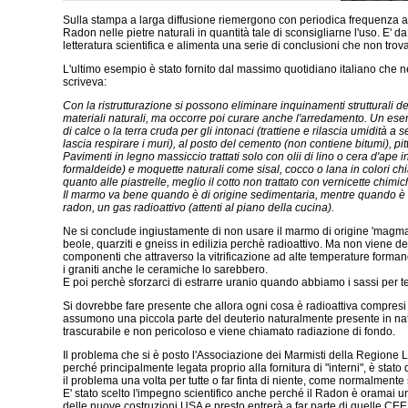
Sulla stampa a larga diffusione riemergono con periodica frequenza al
Radon nelle pietre naturali in quantità tale di sconsigliarne l'uso. E' da
letteratura scientifica e alimenta una serie di conclusioni che non trova
L'ultimo esempio è stato fornito dal massimo quotidiano italiano che 
scriveva:
Con la ristrutturazione si possono eliminare inquinamenti strutturali d
materiali naturali, ma occorre poi curare anche l'arredamento. Un esempi
di calce o la terra cruda per gli intonaci (trattiene e rilascia umidità 
lascia respirare i muri), al posto del cemento (non contiene bitumi), pitt
Pavimenti in legno massiccio trattati solo con olii di lino o cera d'ape 
formaldeide) e moquette naturali come sisal, cocco o lana in colori chia
quanto alle piastrelle, meglio il cotto non trattato con vernicette chimic
Il marmo va bene quando è di origine sedimentaria, mentre quando è m
radon, un gas radioattivo (attenti al piano della cucina).
Ne si conclude ingiustamente di non usare il marmo di origine 'magmari
beole, quarziti e gneiss in edilizia perchè radioattivo. Ma non viene dett
componenti che attraverso la vitrificazione ad alte temperature formano 
i graniti anche le ceramiche lo sarebbero.
E poi perchè sforzarci di estrarre uranio quando abbiamo i sassi per t
Si dovrebbe fare presente che allora ogni cosa è radioattiva compresi
assumono una piccola parte del deuterio naturalmente presente in natu
trascurabile e non pericoloso e viene chiamato radiazione di fondo.
Il problema che si è posto l'Associazione dei Marmisti della Regione 
perché principalmente legata proprio alla fornitura di "interni", è stato
il problema una volta per tutte o far finta di niente, come normalmente
E' stato scelto l'impegno scientifico anche perché il Radon è oramai 
delle nuove costruzioni USA e presto entrerà a far parte di quelle CEE