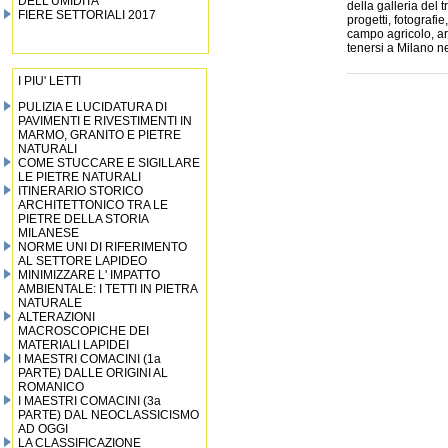
DELL’UMIDITA’
della galleria del
FIERE SETTORIALI 2017
progetti, fotografie
campo agricolo, ar
tenersi a Milano n
I PIU' LETTI
PULIZIA E LUCIDATURA DI
PAVIMENTI E RIVESTIMENTI IN
MARMO, GRANITO E PIETRE
NATURALI
COME STUCCARE E SIGILLARE
LE PIETRE NATURALI
ITINERARIO STORICO
ARCHITETTONICO TRA LE
PIETRE DELLA STORIA
MILANESE
NORME UNI DI RIFERIMENTO
AL SETTORE LAPIDEO
MINIMIZZARE L' IMPATTO
AMBIENTALE: I TETTI IN PIETRA
NATURALE
ALTERAZIONI
MACROSCOPICHE DEI
MATERIALI LAPIDEI
I MAESTRI COMACINI (1a
PARTE) DALLE ORIGINI AL
ROMANICO
I MAESTRI COMACINI (3a
PARTE) DAL NEOCLASSICISMO
AD OGGI
LA CLASSIFICAZIONE