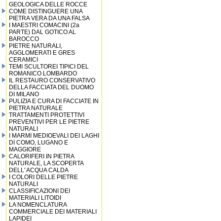
GEOLOGICA DELLE ROCCE
COME DISTINGUERE UNA
PIETRA VERA DA UNA FALSA
I MAESTRI COMACINI (2a
PARTE) DAL GOTICO AL
BAROCCO
PIETRE NATURALI,
AGGLOMERATI E GRES
CERAMICI
TEMI SCULTOREI TIPICI DEL
ROMANICO LOMBARDO
IL RESTAURO CONSERVATIVO
DELLA FACCIATA DEL DUOMO
DI MILANO
PULIZIA E CURA DI FACCIATE IN
PIETRA NATURALE
TRATTAMENTI PROTETTIVI
PREVENTIVI PER LE PIETRE
NATURALI
I MARMI MEDIOEVALI DEI LAGHI
DI COMO, LUGANO E
MAGGIORE
CALORIFERI IN PIETRA
NATURALE, LA SCOPERTA
DELL' ACQUA CALDA
I COLORI DELLE PIETRE
NATURALI
CLASSIFICAZIONI DEI
MATERIALI LITOIDI
LA NOMENCLATURA
COMMERCIALE DEI MATERIALI
LAPIDEI