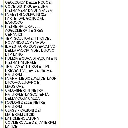
GEOLOGICA DELLE ROCCE
COME DISTINGUERE UNA
PIETRA VERA DA UNA FALSA
I MAESTRI COMACINI (2a
PARTE) DAL GOTICO AL
BAROCCO
PIETRE NATURALI,
AGGLOMERATI E GRES
CERAMICI
TEMI SCULTOREI TIPICI DEL
ROMANICO LOMBARDO
IL RESTAURO CONSERVATIVO
DELLA FACCIATA DEL DUOMO
DI MILANO
PULIZIA E CURA DI FACCIATE IN
PIETRA NATURALE
TRATTAMENTI PROTETTIVI
PREVENTIVI PER LE PIETRE
NATURALI
I MARMI MEDIOEVALI DEI LAGHI
DI COMO, LUGANO E
MAGGIORE
CALORIFERI IN PIETRA
NATURALE, LA SCOPERTA
DELL' ACQUA CALDA
I COLORI DELLE PIETRE
NATURALI
CLASSIFICAZIONI DEI
MATERIALI LITOIDI
LA NOMENCLATURA
COMMERCIALE DEI MATERIALI
LAPIDEI