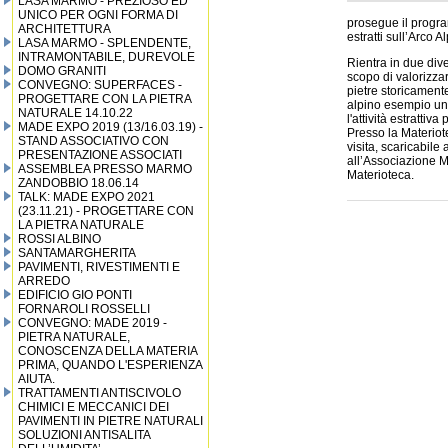
LASA MARMO - PREZIOSO ED
UNICO PER OGNI FORMA DI
prosegue il progr
ARCHITETTURA
estratti sull’Arco
LASA MARMO - SPLENDENTE,
INTRAMONTABILE, DUREVOLE
Rientra in due dive
DOMO GRANITI
scopo di valorizzar
CONVEGNO: SUPERFACES -
pietre storicamente
PROGETTARE CON LA PIETRA
alpino esempio uni
NATURALE 14.10.22
l'attività estrattiv
MADE EXPO 2019 (13/16.03.19) -
Presso la Materiote
STAND ASSOCIATIVO CON
visita, scaricabile 
PRESENTAZIONE ASSOCIATI
all’Associazione M
ASSEMBLEA PRESSO MARMO
Materioteca.
ZANDOBBIO 18.06.14
TALK: MADE EXPO 2021
(23.11.21) - PROGETTARE CON
LA PIETRA NATURALE
ROSSI ALBINO
SANTAMARGHERITA
PAVIMENTI, RIVESTIMENTI E
ARREDO
EDIFICIO GIO PONTI
FORNAROLI ROSSELLI
CONVEGNO: MADE 2019 -
PIETRA NATURALE,
CONOSCENZA DELLA MATERIA
PRIMA, QUANDO L'ESPERIENZA
AIUTA.
TRATTAMENTI ANTISCIVOLO
CHIMICI E MECCANICI DEI
PAVIMENTI IN PIETRE NATURALI
SOLUZIONI ANTISALITA