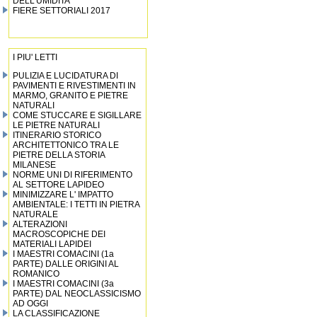
DELL’UMIDITA’
FIERE SETTORIALI 2017
I PIU' LETTI
PULIZIA E LUCIDATURA DI
PAVIMENTI E RIVESTIMENTI IN
MARMO, GRANITO E PIETRE
NATURALI
COME STUCCARE E SIGILLARE
LE PIETRE NATURALI
ITINERARIO STORICO
ARCHITETTONICO TRA LE
PIETRE DELLA STORIA
MILANESE
NORME UNI DI RIFERIMENTO
AL SETTORE LAPIDEO
MINIMIZZARE L' IMPATTO
AMBIENTALE: I TETTI IN PIETRA
NATURALE
ALTERAZIONI
MACROSCOPICHE DEI
MATERIALI LAPIDEI
I MAESTRI COMACINI (1a
PARTE) DALLE ORIGINI AL
ROMANICO
I MAESTRI COMACINI (3a
PARTE) DAL NEOCLASSICISMO
AD OGGI
LA CLASSIFICAZIONE