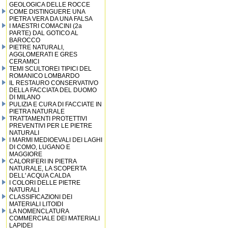
GEOLOGICA DELLE ROCCE
COME DISTINGUERE UNA
PIETRA VERA DA UNA FALSA
I MAESTRI COMACINI (2a
PARTE) DAL GOTICO AL
BAROCCO
PIETRE NATURALI,
AGGLOMERATI E GRES
CERAMICI
TEMI SCULTOREI TIPICI DEL
ROMANICO LOMBARDO
IL RESTAURO CONSERVATIVO
DELLA FACCIATA DEL DUOMO
DI MILANO
PULIZIA E CURA DI FACCIATE IN
PIETRA NATURALE
TRATTAMENTI PROTETTIVI
PREVENTIVI PER LE PIETRE
NATURALI
I MARMI MEDIOEVALI DEI LAGHI
DI COMO, LUGANO E
MAGGIORE
CALORIFERI IN PIETRA
NATURALE, LA SCOPERTA
DELL' ACQUA CALDA
I COLORI DELLE PIETRE
NATURALI
CLASSIFICAZIONI DEI
MATERIALI LITOIDI
LA NOMENCLATURA
COMMERCIALE DEI MATERIALI
LAPIDEI