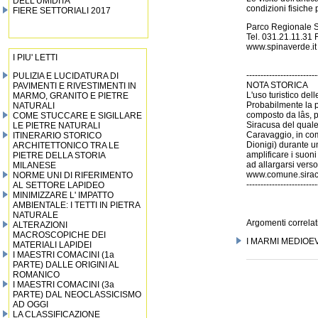
DELL’UMIDITA’
condizioni fisiche
FIERE SETTORIALI 2017
Parco Regionale S
Tel. 031.21.11.31
www.spinaverde.it
I PIU' LETTI
-------------------------
PULIZIA E LUCIDATURA DI
NOTA STORICA
PAVIMENTI E RIVESTIMENTI IN
L'uso turistico de
MARMO, GRANITO E PIETRE
Probabilmente la pi
NATURALI
composto da lâs, p
COME STUCCARE E SIGILLARE
Siracusa del quale 
LE PIETRE NATURALI
Caravaggio, in com
ITINERARIO STORICO
Dionigi) durante un
ARCHITETTONICO TRA LE
amplificare i suoni
PIETRE DELLA STORIA
ad allargarsi verso
MILANESE
www.comune.sirac
NORME UNI DI RIFERIMENTO
-------------------------
AL SETTORE LAPIDEO
MINIMIZZARE L' IMPATTO
AMBIENTALE: I TETTI IN PIETRA
NATURALE
Argomenti correlati
ALTERAZIONI
MACROSCOPICHE DEI
I MARMI MEDIOE
MATERIALI LAPIDEI
I MAESTRI COMACINI (1a
PARTE) DALLE ORIGINI AL
ROMANICO
I MAESTRI COMACINI (3a
PARTE) DAL NEOCLASSICISMO
AD OGGI
LA CLASSIFICAZIONE