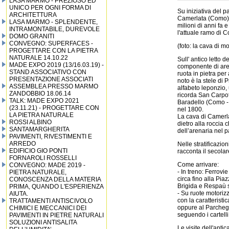
LASA MARMO - PREZIOSO ED
UNICO PER OGNI FORMA DI
Su iniziativa del 
ARCHITETTURA
Camerlata (Como). I
LASA MARMO - SPLENDENTE,
milioni di anni fa
INTRAMONTABILE, DUREVOLE
l'attuale ramo di 
DOMO GRANITI
CONVEGNO: SUPERFACES -
(foto: la cava di m
PROGETTARE CON LA PIETRA
NATURALE 14.10.22
Sull' antico letto 
MADE EXPO 2019 (13/16.03.19) -
componente di aren
STAND ASSOCIATIVO CON
ruota in pietra per
PRESENTAZIONE ASSOCIATI
noto è la stele di
ASSEMBLEA PRESSO MARMO
alfabeto leponzio, u
ZANDOBBIO 18.06.14
ricorda San Carpofo
TALK: MADE EXPO 2021
Baradello (Como - X
(23.11.21) - PROGETTARE CON
nel 1800.
LA PIETRA NATURALE
La cava di Camerla
ROSSI ALBINO
dietro alla roccia c
SANTAMARGHERITA
dell’arenaria nel p
PAVIMENTI, RIVESTIMENTI E
ARREDO
Nelle stratificazion
EDIFICIO GIO PONTI
racconta il secola
FORNAROLI ROSSELLI
Come arrivare:
CONVEGNO: MADE 2019 -
- In treno: Ferrovi
PIETRA NATURALE,
circa fino alla Pia
CONOSCENZA DELLA MATERIA
Brigida e Respaù s
PRIMA, QUANDO L'ESPERIENZA
- Su ruote motoriz
AIUTA.
con la caratteristi
TRATTAMENTI ANTISCIVOLO
oppure al Parchegg
CHIMICI E MECCANICI DEI
seguendo i cartelli
PAVIMENTI IN PIETRE NATURALI
SOLUZIONI ANTISALITA
Le visite dell'anti