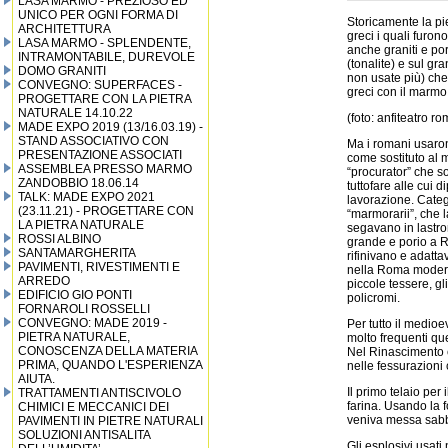
LASA MARMO - PREZIOSO ED
UNICO PER OGNI FORMA DI
Storicamente la pie
ARCHITETTURA
greci i quali furono
LASA MARMO - SPLENDENTE,
anche graniti e por
INTRAMONTABILE, DUREVOLE
(tonalite) e sul gr
DOMO GRANITI
non usate più) che
CONVEGNO: SUPERFACES -
greci con il marmo 
PROGETTARE CON LA PIETRA
NATURALE 14.10.22
(foto: anfiteatro r
MADE EXPO 2019 (13/16.03.19) -
STAND ASSOCIATIVO CON
Ma i romani usaron
PRESENTAZIONE ASSOCIATI
come sostituto al 
ASSEMBLEA PRESSO MARMO
“procurator” che s
ZANDOBBIO 18.06.14
tuttofare alle cui 
TALK: MADE EXPO 2021
lavorazione. Categ
(23.11.21) - PROGETTARE CON
“marmorarii”, che l
LA PIETRA NATURALE
segavano in lastron
ROSSI ALBINO
grande e porio a Rom
SANTAMARGHERITA
rifinivano e adatta
PAVIMENTI, RIVESTIMENTI E
nella Roma moderna
ARREDO
piccole tessere, gl
EDIFICIO GIO PONTI
policromi.
FORNAROLI ROSSELLI
CONVEGNO: MADE 2019 -
Per tutto il medio
PIETRA NATURALE,
molto frequenti que
CONOSCENZA DELLA MATERIA
Nel Rinascimento ci
PRIMA, QUANDO L'ESPERIENZA
nelle fessurazioni 
AIUTA.
Il primo telaio per
TRATTAMENTI ANTISCIVOLO
farina. Usando la f
CHIMICI E MECCANICI DEI
veniva messa sabb
PAVIMENTI IN PIETRE NATURALI
SOLUZIONI ANTISALITA
Gli esplosivi usati