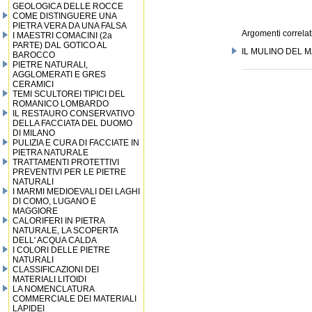
GEOLOGICA DELLE ROCCE
COME DISTINGUERE UNA
PIETRA VERA DA UNA FALSA
Argomenti correlati
I MAESTRI COMACINI (2a
PARTE) DAL GOTICO AL
IL MULINO DEL 
BAROCCO
PIETRE NATURALI,
AGGLOMERATI E GRES
CERAMICI
TEMI SCULTOREI TIPICI DEL
ROMANICO LOMBARDO
IL RESTAURO CONSERVATIVO
DELLA FACCIATA DEL DUOMO
DI MILANO
PULIZIA E CURA DI FACCIATE IN
PIETRA NATURALE
TRATTAMENTI PROTETTIVI
PREVENTIVI PER LE PIETRE
NATURALI
I MARMI MEDIOEVALI DEI LAGHI
DI COMO, LUGANO E
MAGGIORE
CALORIFERI IN PIETRA
NATURALE, LA SCOPERTA
DELL' ACQUA CALDA
I COLORI DELLE PIETRE
NATURALI
CLASSIFICAZIONI DEI
MATERIALI LITOIDI
LA NOMENCLATURA
COMMERCIALE DEI MATERIALI
LAPIDEI