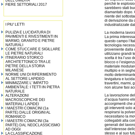
DELL’UMIDITA’
perchè le esplosio
FIERE SETTORIALI 2017
sarebbero stati buo
diamantato dopo. Or
niente del sottost
di derivazione da 
I PIU' LETTI
industrializzate d
PULIZIA E LUCIDATURA DI
La moderna lavorazi
PAVIMENTI E RIVESTIMENTI IN
La prima interessa 
MARMO, GRANITO E PIETRE
questo campo l’Ita
NATURALI
tecnologia necessar
COME STUCCARE E SIGILLARE
proveniente dalla c
LE PIETRE NATURALI
utilizzano grandi t
ITINERARIO STORICO
scelta è tra l’uso 
ARCHITETTONICO TRA LE
blocco o l’esigenza
PIETRE DELLA STORIA
materiale modulare.
MILANESE
multiplo e in seghe
NORME UNI DI RIFERIMENTO
molto determinante
AL SETTORE LAPIDEO
levigatura e lucida
MINIMIZZARE L' IMPATTO
travertini, marmi, 
AMBIENTALE: I TETTI IN PIETRA
non alcune fasi ac
NATURALE
La lavorazione del
ALTERAZIONI
d’acqua hanno elim
MACROSCOPICHE DEI
accorgimenti che a
MATERIALI LAPIDEI
gli interventi solo
I MAESTRI COMACINI (1a
respirarsi la polver
PARTE) DALLE ORIGINI AL
necessitano la mov
ROMANICO
collegabili alla co
I MAESTRI COMACINI (3a
generali del lavoro
PARTE) DAL NEOCLASSICISMO
dall’interesse dell
AD OGGI
stesso e al suo fu
LA CLASSIFICAZIONE