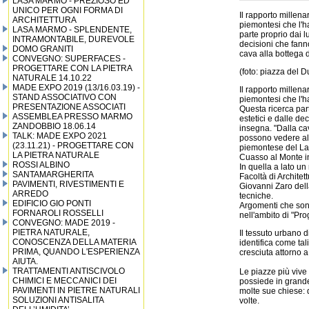
LASA MARMO - PREZIOSO ED
UNICO PER OGNI FORMA DI
Il rapporto millena
ARCHITETTURA
piemontesi che l'h
LASA MARMO - SPLENDENTE,
parte proprio dai lu
INTRAMONTABILE, DUREVOLE
decisioni che fann
DOMO GRANITI
cava alla bottega 
CONVEGNO: SUPERFACES -
PROGETTARE CON LA PIETRA
(foto: piazza del 
NATURALE 14.10.22
MADE EXPO 2019 (13/16.03.19) -
Il rapporto millena
STAND ASSOCIATIVO CON
piemontesi che l'h
PRESENTAZIONE ASSOCIATI
Questa ricerca part
ASSEMBLEA PRESSO MARMO
estetici e dalle de
ZANDOBBIO 18.06.14
insegna. "Dalla cav
TALK: MADE EXPO 2021
possono vedere alc
(23.11.21) - PROGETTARE CON
piemontese del Lag
LA PIETRA NATURALE
Cuasso al Monte in
ROSSI ALBINO
In quella a lato u
SANTAMARGHERITA
Facoltà di Architet
PAVIMENTI, RIVESTIMENTI E
Giovanni Zaro della
ARREDO
tecniche.
EDIFICIO GIO PONTI
Argomenti che sono
FORNAROLI ROSSELLI
nell'ambito di "Pro
CONVEGNO: MADE 2019 -
PIETRA NATURALE,
Il tessuto urbano 
CONOSCENZA DELLA MATERIA
identifica come tal
PRIMA, QUANDO L'ESPERIENZA
cresciuta attorno a 
AIUTA.
TRATTAMENTI ANTISCIVOLO
Le piazze più vive 
CHIMICI E MECCANICI DEI
possiede in grande 
PAVIMENTI IN PIETRE NATURALI
molte sue chiese: q
SOLUZIONI ANTISALITA
volte.