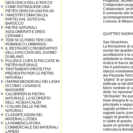
Progettisti: archit
GEOLOGICA DELLE ROCCE
Collaboratori proge
COME DISTINGUERE UNA
Collaboratori: arch
PIETRA VERA DA UNA FALSA
Il commento alle i
I MAESTRI COMACINI (2a
accompagnamento al
PARTE) DAL GOTICO AL
Comune di Milano
BAROCCO
PIETRE NATURALI,
AGGLOMERATI E GRES
QUATTRO SAGRAT
CERAMICI
TEMI SCULTOREI TIPICI DEL
San Gioachimo.
ROMANICO LOMBARDO
La formazione di un
IL RESTAURO CONSERVATIVO
sociali del quarti
DELLA FACCIATA DEL DUOMO
accettazione e la 
DI MILANO
antistante la chiesa
PULIZIA E CURA DI FACCIATE IN
ricalca le tracce 
PIETRA NATURALE
che è perlomeno pr
TRATTAMENTI PROTETTIVI
istanze insediativ
PREVENTIVI PER LE PIETRE
del Passante Ferro
NATURALI
“platea” di un gran
I MARMI MEDIOEVALI DEI LAGHI
edificate ai lati d
DI COMO, LUGANO E
fulcro centrale di 
MAGGIORE
delle “ex Varesine
CALORIFERI IN PIETRA
“dichiarato” fra q
NATURALE, LA SCOPERTA
linee disegna te su
DELL' ACQUA CALDA
principale e separ
I COLORI DELLE PIETRE
sagrato profano è r
NATURALI
sagrato sacro (com
CLASSIFICAZIONI DEI
raggio di granito r
MATERIALI LITOIDI
in lastre di grani
LA NOMENCLATURA
quale un grande gn
COMMERCIALE DEI MATERIALI
collocata la fermat
LAPIDEI