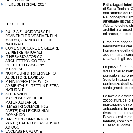
DELL’UMIDITA’
FIERE SETTORIALI 2017
E di ottagoni interi
di Santa Tecla al 
dall’oratorio del 
Nel concepire l’arc
altrettante distraz
I PIU' LETTI
Abbiamo voluto che
architettura, quasi
PULIZIA E LUCIDATURA DI
milanese, al centro
PAVIMENTI E RIVESTIMENTI IN
MARMO, GRANITO E PIETRE
L’impianto ottagona
NATURALI
fondamentale che c
COME STUCCARE E SIGILLARE
Fontana e quella di
LE PIETRE NATURALI
assi principali sono
ITINERARIO STORICO
circostanti; gli as
ARCHITETTONICO TRA LE
PIETRE DELLA STORIA
La piazza è un luog
MILANESE
svasata verso l’al
NORME UNI DI RIFERIMENTO
porticato si aprono
AL SETTORE LAPIDEO
Sotto la Piazza si 
MINIMIZZARE L' IMPATTO
pertinenze degli sp
AMBIENTALE: I TETTI IN PIETRA
sente grande neces
NATURALE
ALTERAZIONI
Le facciate esterne
MACROSCOPICHE DEI
zoccolatura dello 
MATERIALI LAPIDEI
marcapiano e i cont
I MAESTRI COMACINI (1a
antecedente le inno
PARTE) DALLE ORIGINI AL
rivestimento in ma
ROMANICO
Baveno così come i 
I MAESTRI COMACINI (3a
fontana, concepita 
PARTE) DAL NEOCLASSICISMO
Cuasso al Monte.
AD OGGI
LA CLASSIFICAZIONE