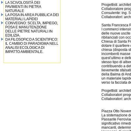
LA SCIVOLOSITÀ DEI
Progettisti: archit
PAVIMENTI IN PIETRA
Collaboratore proge
NATURALE
Consulente: ing. St
LA POSA IN AREA PUBBLICA DEI
Collaboratori: arc
MATERIALI LAPIDEI
CONVEGNO: SCELTA, IMPIEGO,
Santa Francesca 
POSA E MANUTENZIONE
I commerci intensi
DELLE PIETRE NATURALI IN
delle nuove uscite
EDILIZIA.
ribilanciati con oc
DA FILOSOFICO A SCIENTIFICO:
Chiesa di Santa F
IL CAMBIO DI PARADIGMA NELL
dotare il quartiere
ANALISI ECOLOGICA DI
chiesa (disposta s
IMPATTO AMBIENTALE.
incombenti masse e
quest’ultimo e def
stesso tipo di alb
contribuendo a defi
lievemente sfalsati
della Balma di Ando
un materiale lapide
verso la facciata d
Progettisti: archit
Collaboratori proge
Collaboratori: arch
Piazza Otto Nove
La sistemazione d
Passante Ferroviar
significativo rime
mancanti, determina