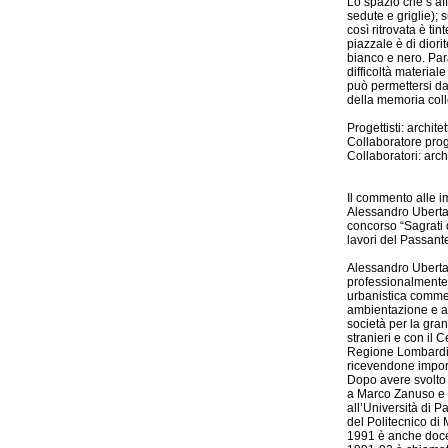
Lo spazio che s’aff
sedute e griglie);
così ritrovata è ti
piazzale è di dior
bianco e nero. Par
difficoltà materia
può permettersi da
della memoria colle
Progettisti: archit
Collaboratore prog
Collaboratori: arch
Il commento alle im
Alessandro Ubertaz
concorso “Sagrati 
lavori del Passant
Alessandro Ubertazz
professionalmente. 
urbanistica commerc
ambientazione e ar
società per la gran
stranieri e con il 
Regione Lombardia.
ricevendone import
Dopo avere svolto a
a Marco Zanuso e a
all’Università di P
del Politecnico di
1991 è anche doce