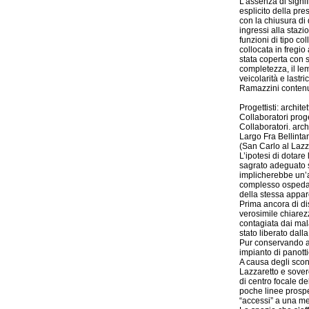
L’assenza di signif
esplicito della pre
con la chiusura di 
ingressi alla stazi
funzioni di tipo col
collocata in fregio
stata coperta con s
completezza, il le
veicolarità e lastr
Ramazzini contenuto
Progettisti: archit
Collaboratori proge
Collaboratori. arch
Largo Fra Bellinta
(San Carlo al Lazz
L’ipotesi di dotare
sagrato adeguato si
implicherebbe un’au
complesso ospedal
della stessa appar
Prima ancora di dis
verosimile chiarezza
contagiata dai mal
stato liberato dall
Pur conservando all
impianto di panott
A causa degli scons
Lazzaretto e soverch
di centro focale d
poche linee prospet
“accessi” a una me