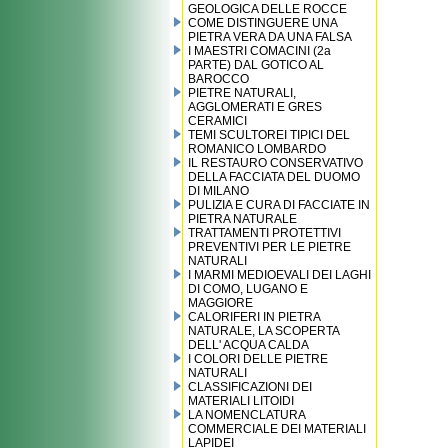
GEOLOGICA DELLE ROCCE
COME DISTINGUERE UNA
PIETRA VERA DA UNA FALSA
I MAESTRI COMACINI (2a
PARTE) DAL GOTICO AL
BAROCCO
PIETRE NATURALI,
AGGLOMERATI E GRES
CERAMICI
TEMI SCULTOREI TIPICI DEL
ROMANICO LOMBARDO
IL RESTAURO CONSERVATIVO
DELLA FACCIATA DEL DUOMO
DI MILANO
PULIZIA E CURA DI FACCIATE IN
PIETRA NATURALE
TRATTAMENTI PROTETTIVI
PREVENTIVI PER LE PIETRE
NATURALI
I MARMI MEDIOEVALI DEI LAGHI
DI COMO, LUGANO E
MAGGIORE
CALORIFERI IN PIETRA
NATURALE, LA SCOPERTA
DELL' ACQUA CALDA
I COLORI DELLE PIETRE
NATURALI
CLASSIFICAZIONI DEI
MATERIALI LITOIDI
LA NOMENCLATURA
COMMERCIALE DEI MATERIALI
LAPIDEI