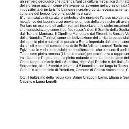
un sentiero geologico che riprenda l'antica cultura megalitica di inna
delle diverse nazioni come effettivamente avvenne nella prestoria da
impossibilità di un turismo balneare ricreativo porta necessariament
culturale del tempo libero nei pochi mesi caldi.
E' una iniziativa di carattere simbolico che riprende l'antico uso dell
metaforico dei luoghi da cui proviene, un uso della pietra che attraversa
Per fare un esempio gli antichi romani importavano le pietre ornamenta
che conquistavano come il porfido rosso Antico, il Granito della Guglia 
dall 'Isola di Marmara, Il Cipollino Mandolato dai Pirenei, la Breccia V
della Numidia (Tunisia) come simbolizzazione del territorio conquistat
dei, queste pietre naturali importate a Roma imperiale dai romani sono 
da secoli e sono di competenza delle Belle Arti e dei musei. Tanto era
Egizia, tra le varie conquistate del mediterraneo, che elessero il porf
Tebe come pietra romana (Lithos romaion) per eccellenza a rappresent
tra i faraoni e l'imperatore. La pietra naturale come rappresentante del 
Come rappresentante della Valtellina, delle Alpi Retiche e dell'Italia è
Serpentino, alto 2,5 metri e pesante 4,5 tonnellate con targa in Russo e
Graniti e al patrocinio di Prefettura, Comune di Chiesa Valmalenco,
foto: Il battesimo della roccia con Bruno Ciapponi Landi, Eliana e Ne
Cabello e Laura Lenatti