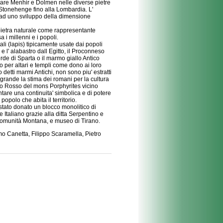
lzare Menhir e Dolmen nelle diverse pietre
 Stonehenge fino alla Lombardia. L'
e ad uno sviluppo della dimensione
a pietra naturale come rappresentante
 i millenni e i popoli.
li (lapis) tipicamente usate dai popoli
e l' alabastro dall Egitto, il Proconneso
erde di Sparta o il marmo giallo Antico
o per altari e templi come dono ai loro
detti marmi Antichi, non sono piu' estratti
 grande la stima dei romani per la cultura
ido Rosso del mons Porphyrites vicino
are una continuita' simbolica e di potere
popolo che abita il territorio.
 stato donato un blocco monolitico di
 Italiano grazie alla ditta Serpentino e
 Comunità Montana, e museo di Tirano.
mo Canetta, Filippo Scaramella, Pietro