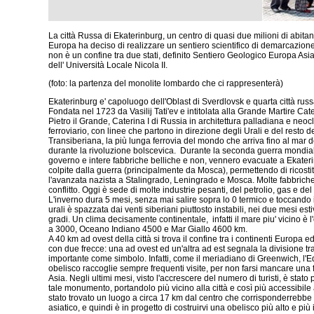
La città Russa di Ekaterinburg, un centro di quasi due milioni di abitant
Europa ha deciso di realizzare un sentiero scientifico di demarcazione
non è un confine tra due stati, definito Sentiero Geologico Europa Asia
dell' Università Locale Nicola II.
(foto: la partenza del monolite lombardo che ci rappresenterà)
Ekaterinburg e' capoluogo dell'Oblast di Sverdlovsk e quarta città russa
Fondata nel 1723 da Vasilij Tati'ev e intitolata alla Grande Martire Cat
Pietro il Grande, Caterina I di Russia in architettura palladiana e ne
ferroviario, con linee che partono in direzione degli Urali e del resto d
Transiberiana, la più lunga ferrovia del mondo che arriva fino al ma
durante la rivoluzione bolscevica. Durante la seconda guerra mondiale,
governo e intere fabbriche belliche e non, vennero evacuate a Ekater
colpite dalla guerra (principalmente da Mosca), permettendo di ricosti
l'avanzata nazista a Stalingrado, Leningrado e Mosca. Molte fabbriche
conflitto. Oggi è sede di molte industrie pesanti, del petrolio, gas e de
L'inverno dura 5 mesi, senza mai salire sopra lo 0 termico e toccando i
urali è spazzata dai venti siberiani piuttosto instabili, nei due mesi es
gradi. Un clima decisamente continentale, infatti il mare piu' vicino è 
a 3000, Oceano Indiano 4500 e Mar Giallo 4600 km.
A 40 km ad ovest della città si trova il confine tra i continenti Europa
con due frecce: una ad ovest ed un'altra ad est segnala la divisione t
importante come simbolo. Infatti, come il meriadiano di Greenwich, l'Eq
obelisco raccoglie sempre frequenti visite, per non farsi mancare una f
Asia. Negli ultimi mesi, visto l'accrescere del numero di turisti, è stat
tale monumento, portandolo più vicino alla città e così più accessibile ai
stato trovato un luogo a circa 17 km dal centro che corrisponderrebbe p
asiatico, e quindi è in progetto di costruirvi una obelisco più alto e pi