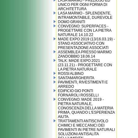
LASA MARMO - PREZIOSO ED
UNICO PER OGNI FORMA DI
ARCHITETTURA
LASA MARMO - SPLENDENTE,
INTRAMONTABILE, DUREVOLE
DOMO GRANITI
CONVEGNO: SUPERFACES -
PROGETTARE CON LA PIETRA
NATURALE 14.10.22
MADE EXPO 2019 (13/16.03.19) -
STAND ASSOCIATIVO CON
PRESENTAZIONE ASSOCIATI
ASSEMBLEA PRESSO MARMO
ZANDOBBIO 18.06.14
TALK: MADE EXPO 2021
(23.11.21) - PROGETTARE CON
LA PIETRA NATURALE
ROSSI ALBINO
SANTAMARGHERITA
PAVIMENTI, RIVESTIMENTI E
ARREDO
EDIFICIO GIO PONTI
FORNAROLI ROSSELLI
CONVEGNO: MADE 2019 -
PIETRA NATURALE,
CONOSCENZA DELLA MATERIA
PRIMA, QUANDO L'ESPERIENZA
AIUTA.
TRATTAMENTI ANTISCIVOLO
CHIMICI E MECCANICI DEI
PAVIMENTI IN PIETRE NATURALI
SOLUZIONI ANTISALITA