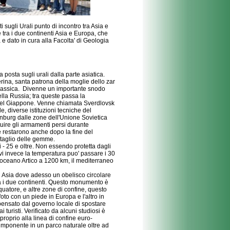
i sugli Urali punto di incontro tra Asia e
 tra i due continenti Asia e Europa, che
 e dato in cura alla Facolta' di Geologia
 posta sugli urali dalla parte asiatica.
erina, santa patrona della moglie dello zar
oclassica. Divenne un importante snodo
ella Russia; tra queste passa la
r del Giappone. Venne chiamata Sverdlovsk
 diverse istituzioni tecniche del
inburg dalle zone dell'Unione Sovietica
tuire gli armamenti persi durante
 restarono anche dopo la fine del
l taglio delle gemme.
 - 25 e oltre. Non essendo protetta dagli
tivi invece la temperatura puo' passare i 30
l'oceano Artico a 1200 km, il mediterraneo
 ed Asia dove adesso un obelisco circolare
ra i due continenti. Questo monumento è
uatore, e altre zone di confine, questo
oto con un piede in Europa e l'altro in
o pensato dal governo locale di spostare
 turisti. Verificato da alcuni studiosi è
roprio alla linea di confine euro-
ù imponente in un parco naturale oltre ad