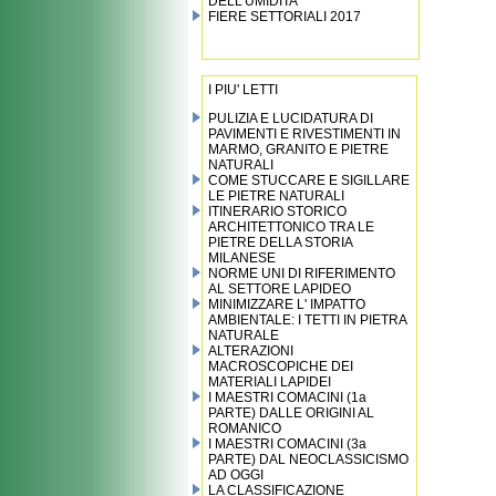
DELL’UMIDITA’
FIERE SETTORIALI 2017
I PIU' LETTI
PULIZIA E LUCIDATURA DI
PAVIMENTI E RIVESTIMENTI IN
MARMO, GRANITO E PIETRE
NATURALI
COME STUCCARE E SIGILLARE
LE PIETRE NATURALI
ITINERARIO STORICO
ARCHITETTONICO TRA LE
PIETRE DELLA STORIA
MILANESE
NORME UNI DI RIFERIMENTO
AL SETTORE LAPIDEO
MINIMIZZARE L' IMPATTO
AMBIENTALE: I TETTI IN PIETRA
NATURALE
ALTERAZIONI
MACROSCOPICHE DEI
MATERIALI LAPIDEI
I MAESTRI COMACINI (1a
PARTE) DALLE ORIGINI AL
ROMANICO
I MAESTRI COMACINI (3a
PARTE) DAL NEOCLASSICISMO
AD OGGI
LA CLASSIFICAZIONE